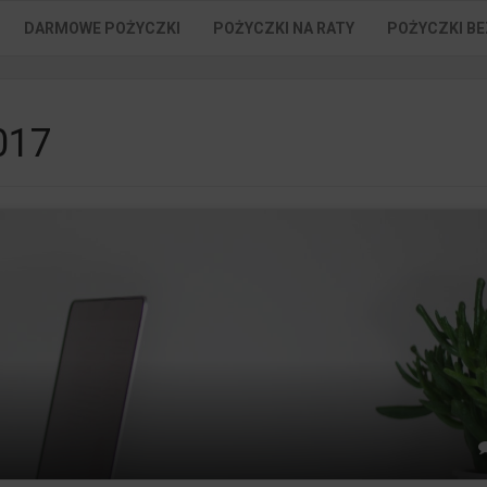
DARMOWE POŻYCZKI
POŻYCZKI NA RATY
POŻYCZKI BE
017