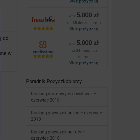
Weź pożyczkę
5.000 zł
weź
na
35 dni
za darmo
Weź pożyczkę
ą od
5.000 zł
weź
na
24 mies.
za
dane w
darmo
Weź pożyczkę
Poradnik Pożyczkobiorcy
Ranking darmowych chwilówek –
czerwiec 2018
Ranking pożyczek online – czerwiec
2018
Ranking pożyczek na raty –
czerwiec 2018