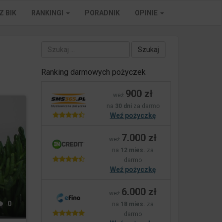
Z BIK
RANKINGI
PORADNIK
OPINIE
Szukaj:
Ranking darmowych pożyczek
900 zł
weź
na
30 dni
za darmo
Weź pożyczkę
7.000 zł
weź
na
12 mies.
za
darmo
Weź pożyczkę
6.000 zł
weź
0
na
18 mies.
za
darmo