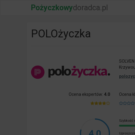
Pożyczkowy
doradca.pl
POLOżyczka
SOLVEN Fi
Krzywou
polozyc
Ocena ekspertów:
4.0
Ocena k
Szybkość 
4.0
Uproszcze