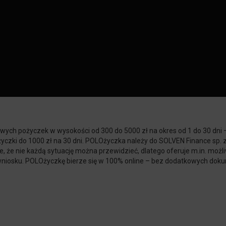
wych pożyczek w wysokości od 300 do 5000 zł na okres od 1 do 30 dni –
yczki do 1000 zł na 30 dni. POLOżyczka należy do SOLVEN Finance sp. z 
 że nie każdą sytuację można przewidzieć, dlatego oferuje m.in. możli
 wniosku. POLOżyczkę bierze się w 100% online – bez dodatkowych dok