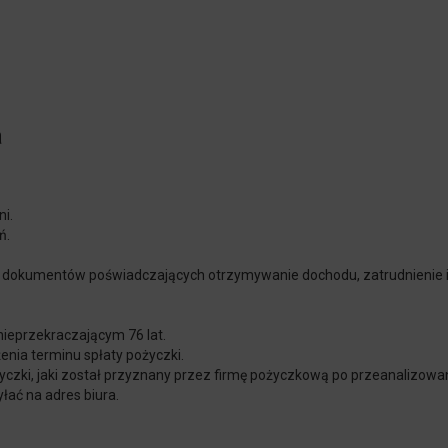
a
i.
ń.
dokumentów poświadczających otrzymywanie dochodu, zatrudnienie i
nieprzekraczającym 76 lat.
enia terminu spłaty pożyczki.
yczki, jaki został przyznany przez firmę pożyczkową po przeanalizowa
ać na adres biura.