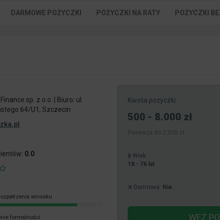
DARMOWE POŻYCZKI
POŻYCZKI NA RATY
POŻYCZKI BE
nance sp. z o.o. | Biuro: ul.
Kwota pożyczki:
stego 64/U1, Szczecin
500 - 8.000 zł
zka.pl
Pierwsza do 2.500 zł
lientów:
0.0
Wiek:
18 - 76 lat
Darmowa:
Nie
rozpatrzenia wniosku
WEŹ P
nie formalności