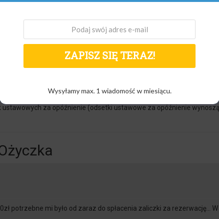
 Rejestrze Dłużników) oraz KBIG (Krajowym Biurze Informacji Gospoda
Ożyczka
i jeszcze nie minął wyznaczony dzień spłaty. Opłata oraz czas przedłuż
ZAPISZ SIĘ TERAZ!
ybciej skontaktować się z Biurem Obsługi Klienta lub Działem Windykacj
tała spłacona w terminie, firma pożyczkowa podejmie niezwłoczne dzia
Wysyłamy max. 1 wiadomość w miesiącu.
 naliczanie odsetek od kwoty pożyczki – w wysokości odsetek maksymal
tek ustawowych za opóźnienie (odsetki ustawowe za opóźnienie wynos
LOżyczka
300zł potrzebne mi było od zaraz do spłacenia zaliczki za rezerwację…