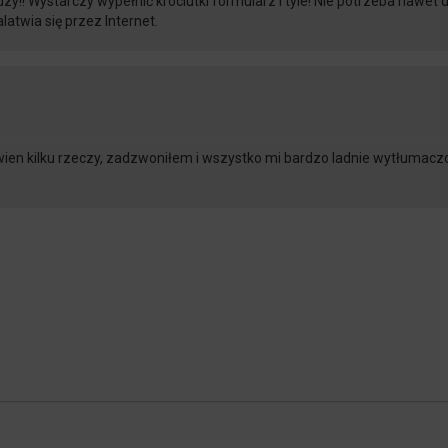
zy!! Wystarczy wypełnić króciutki formularz i tyle! Nie potrzeba nawe
atwia się przez Internet.
wien kilku rzeczy, zadzwoniłem i wszystko mi bardzo ladnie wytłumacz