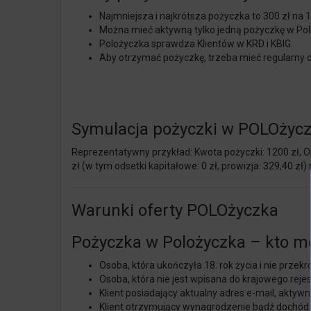
Najmniejsza i najkrótsza pożyczka to 300 zł na 1
Można mieć aktywną tylko jedną pożyczkę w Pol
Polożyczka sprawdza Klientów w KRD i KBIG.
Aby otrzymać pożyczkę, trzeba mieć regularny 
Symulacja pożyczki w POLOżyc
Reprezentatywny przykład: Kwota pożyczki: 1200 zł, Okr
zł (w tym odsetki kapitałowe: 0 zł, prowizja: 329,40 z
Warunki oferty POLOżyczka
Pożyczka w Polożyczka – kto m
Osoba, która ukończyła 18. rok życia i nie przekr
Osoba, która nie jest wpisana do krajowego reje
Klient posiadający aktualny adres e-mail, akty
Klient otrzymujący wynagrodzenie bądź dochód 