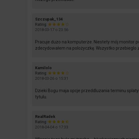
says:
Szczupak_134
Rating:
2018-03-17 o 23:56
Pracuje duzo na komputerze. Niestety mój monitor 
zdecydowałem na polożyczkę. Wszystko przebieglo z
says:
Kamilolo
Rating:
2018-03-26 o 15:31
Dzieki Bogu maja opcje przeddluzania terminu splaty!
tytulu.
says:
RealRadek
Rating:
2018-04-04 o 17:33