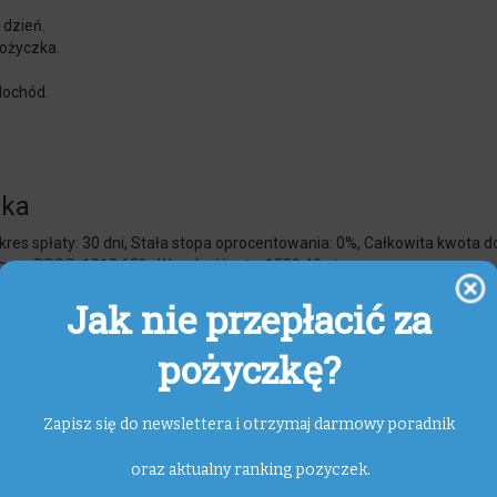
 dzień.
ożyczka.
dochód.
zka
es spłaty: 30 dni, Stała stopa oprocentowania: 0%, Całkowita kwota do 
ł) max. RRSO: 1812,65%, Wysokość raty: 1529,40 zł
Jak nie przepłacić za
pożyczkę?
oże otrzymać?
Zapisz się do newslettera i otrzymaj darmowy poradnik
oczyła 76 lat, i która jest obywatelem Rzeczypospolitej Polskiej.
stru dłużników, a w jej sprawie nie toczy się żadne postępowanie komorn
wny numer telefonu komórkowego, aktualny dowód osobisty i dostęp do b
oraz aktualny ranking pozyczek.
z tytułu świadczenia.