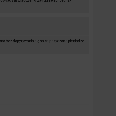
t dosyłać zaświadczeń o zatrudnieniu. Jednak
ono bez dopytywania się na co pożyczone pieniadze