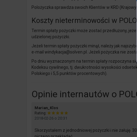
Polożyczka sprawdza swoich Klientów w KRD (Krajowym
Koszty nieterminowości w POL
Termin spłaty pożyczki może zostać przedłużony, jeżel
udzielonej pożyczki.
Jeżeli termin spłaty pożyczki minął, należy jak najsz
e-mail
windykacja@solven.pl
. Jeżeli pożyczka nie zos
Po dniu wyznaczonym na termin spłaty rozpoczyna się
Kodeksu cywilnego, tj. dwukrotności wysokości odse
Polskiego i 5,5 punktów procentowych).
Opinie internautów o PO
says:
Marian_Klos
Rating:
2018-02-26 o 20:31
Skorzystałem z jednodniowej pożyczki i nie żałuję. 
niczego przekładać.