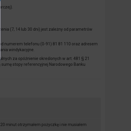
rczej).
enia (7, 14 lub 30 dni) jest zależny od parametrów
i pod numerem telefonu (0-91) 81 81 110 oraz adresem
łania windykacyjne.
nych za opóźnienie określonych w art. 481 § 21
zą sumę stopy referencyjnej Narodowego Banku
 W 20 minut otrzymałem pożyczkę i nie musiałem