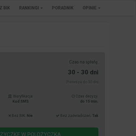
Z BIK
RANKINGI
PORADNIK
OPINIE
Czas na spłatę:
30 - 30 dni
Pierwsza do 30 dni
Weryfikacja:
Czas decyzji:
Kod SMS
do 15 min.
Bez BIK:
Nie
Bez zaświadczeń:
Tak
OŻYCZKĘ
W POLOŻYCZKA