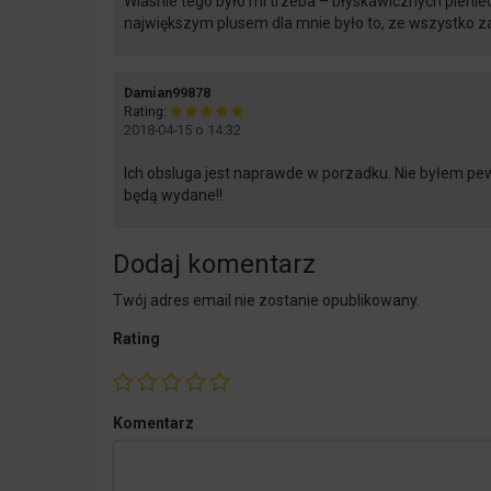
Wlasnie tego było mi trzeba – błyskawicznych pienied
największym plusem dla mnie było to, ze wszystko zal
says:
Damian99878
Rating:
2018-04-15 o 14:32
Ich obsluga jest naprawde w porzadku. Nie byłem pe
będą wydane!!
Dodaj komentarz
Twój adres email nie zostanie opublikowany.
Rating
Komentarz