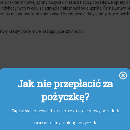
nie. Brak terminowej spłaty pożyczki niesie za sobą dodatkowe opłat
ndykacyjnych w celu ściągnięcia należności od dłużnika. Firma Łatwy 
rminu na podane konto bankowe. Przedłużenie daty spłaty raty może by
atwy Kredyt podejmuje następujące czynności:
wy Kredyt
Jak nie przepłacić za
pożyczkę?
Zapisz się do newslettera i otrzymaj darmowy poradnik
o szybko i bez kłopotu. Mnie na początek dali 1000 zł na 30 dni. Oddał
oraz aktualny ranking pozyczek.