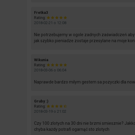
says:
Fretka3
Rating:
2018-02-21 o 12:08
Nie potrzebujemy w ogole zadnych zaświadczeń aby d
jak szybko pieniadze zostaje przesylane na moje ko
says:
Wikunia
Rating:
2018-03-06 o 06:04
Naprawde bardzo milym gestem sa pozyczki dla nowych
says:
Gruby :)
Rating:
2018-03-19 o 21:02
Czy 100 zlotych na 30 dni nie brzmi smiesznie? Jakk
chyba każdy potrafi ogarnąć sto zlotych