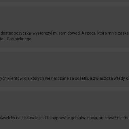
ostac pożyczkę, wystarczyl mi sam dowod. A rzecz, która mnie zaskak
nto… Cos pieknego
 klientow, dla których nie naliczane sa odsetki, a zwłaszcza wtedy k
olwiek by nie brzmialo jest to naprawde genialna opcja, ponieważ nie