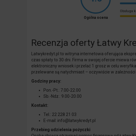
Obsługa k
Ogólna ocena
Recenzja oferty Łatwy Kr
Latwykredyt
.pl to witryna internetowa oferująca ek
czas spłaty to 30 dni. Firma w swojej ofercie miewa r
elektroniczny wniosek i przelać 1 grosz w celu weryfik
przelewane są natychmiast – oczywiście w zależności
Godziny pracy:
Pon.-Pt.: 7.00-22.00
Sb.-Ndz.: 9.00-20.00
Kontakt:
Tel.: 22 228 21 03
E-mail:
info@latwykredyt
.pl
Przebieg udzielenia pożyczki
Osoba chcąca otrzymać pomoc finansową od Łatwy Kred