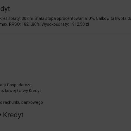
dyt
es spłaty: 30 dni, Stała stopa oprocentowania: 0%, Całkowita kwota do 
ł) max. RRSO: 1821,80%, Wysokość raty: 1912,50 zł
acji Gospodarczej
yczkowej Łatwy Kredyt
go rachunku bankowego
 Kredyt