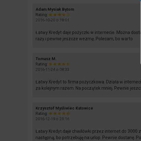
says:
Adam Mysiak Bytom
Rating:
2016-10-20 o 18:01
Łatwy Kredyt daje pożyczki w internecie. Można dosta
razy i pewnie jeszcze wezmę. Polecam, bo warto
says:
Tomasz M.
Rating:
2016-11-24 o 08:33
Łatwy Kredyt to firma pożyczkowa. Działa w interneci
za kolejnym razem. Na początek mniej. Pewnie jeszc
says:
Krzysztof Myśliwiec Katowice
Rating:
2016-12-19 o 23:16
Łatwy Kredyt daje chwilówki przez internet do 3000 zł. 
następną, bo potrzebuję na urlop. Pewnie dostanę. P