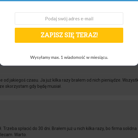
ć bez problemu całkiem przyzwoite kwoty. Formalności nie ma za dużo i 
ZAPISZ SIĘ TERAZ!
Wysyłamy max. 1 wiadomość w miesiącu.
e od jakiegoś czasu. Ja już kilka razy brałem od nich pieniądze. Wszyst
ze skorzystam gdy będę musiał.
Trzeba spłacić do 30 dni. Brałem już u nich kilka razy, bo firma solidna i
olecam. Warto.