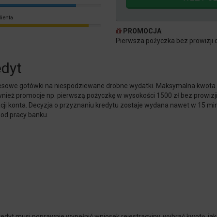
lienta
PROMOCJA
:
Pierwsza pożyczka bez prowizji d
edyt
spresowe gotówki na niespodziewane drobne wydatki. Maksymalna kwota
ównież promocje np. pierwszą pożyczkę w wysokości 1500 zł bez prowizj
acji konta. Decyzja o przyznaniu kredytu zostaje wydana nawet w 15 min
 od pracy banku.
yt musi poprawnie wypełnić wniosek rejestracyjny, wybrać kwotę, jak