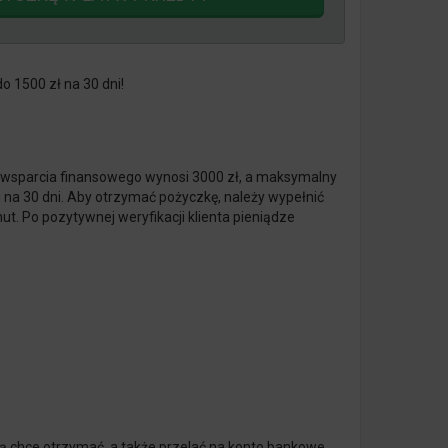
o 1500 zł na 30 dni!
 wsparcia finansowego wynosi 3000 zł, a maksymalny
i na 30 dni. Aby otrzymać pożyczkę, należy wypełnić
ut. Po pozytywnej weryfikacji klienta pieniądze
ą chce otrzymać, a także przelać na konto bankowe