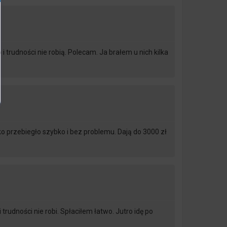
trudności nie robią. Polecam. Ja brałem u nich kilka
ko przebiegło szybko i bez problemu. Dają do 3000 zł
 trudności nie robi. Spłaciłem łatwo. Jutro idę po