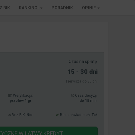
Z BIK
RANKINGI
PORADNIK
OPINIE
Czas na spłatę:
15 - 30 dni
Pierwsza do 30 dni
Weryfikacja:
Czas decyzji:
przelew 1 gr
do 15 min.
Bez BIK:
Nie
Bez zaświadczeń:
Tak
ŻYCZKĘ
W ŁATWY KREDYT