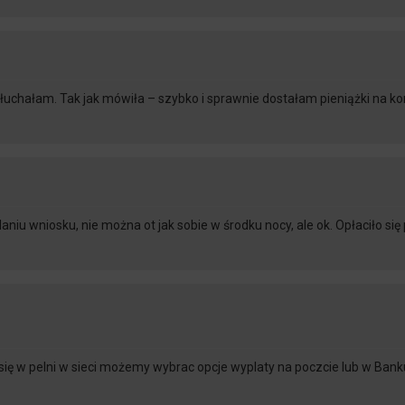
osłuchałam. Tak jak mówiła – szybko i sprawnie dostałam pieniążki na k
niu wniosku, nie można ot jak sobie w środku nocy, ale ok. Opłaciło się
c się w pelni w sieci możemy wybrac opcje wyplaty na poczcie lub w Ba