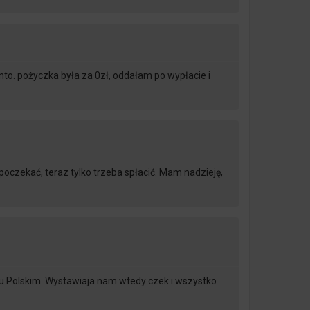
onto. pożyczka była za 0zł, oddałam po wypłacie i
 poczekać, teraz tylko trzeba spłacić. Mam nadzieję,
nku Polskim. Wystawiaja nam wtedy czek i wszystko