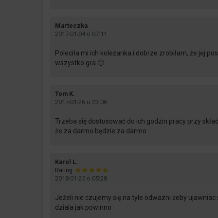
says:
Marteczka
2017-01-04 o 07:11
Poleciła mi ich koleżanka i dobrze zrobiłam, że jej p
wszystko gra 🙂
says:
Tom K.
2017-01-26 o 23:06
Trzeba się dostosować do ich godzin pracy przy składa
że za darmo będzie za darmo.
says:
Karol L.
Rating:
2018-01-25 o 05:28
Jeżeli nie czujemy się na tyle odwazni żeby ujawnia
dziala jak powinno