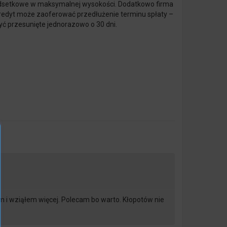
y odsetkowe w maksymalnej wysokości. Dodatkowo firma
Kredyt może zaoferować przedłużenie terminu spłaty –
ć przesunięte jednorazowo o 30 dni.
em i wziąłem więcej. Polecam bo warto. Kłopotów nie