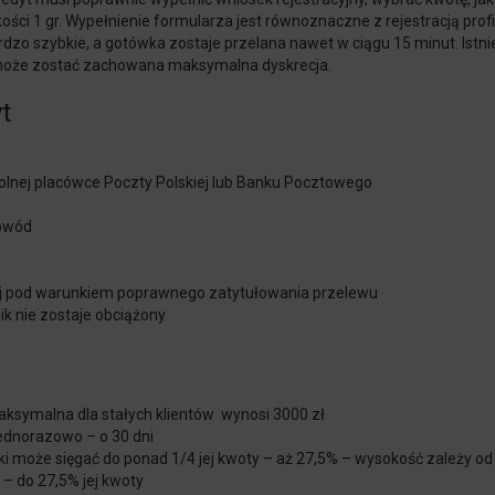
ści 1 gr. Wypełnienie formularza jest równoznaczne z
rejestracją
prof
ardzo szybkie, a gotówka zostaje przelana nawet w ciągu 15 minut. Istn
 może zostać zachowana maksymalna dyskrecja.
t
lnej placówce Poczty Polskiej lub Banku Pocztowego
dowód
iej pod warunkiem poprawnego zatytułowania przelewu
ik nie zostaje obciążony
aksymalna dla stałych klientów wynosi 3000 zł
jednorazowo – o 30 dni
i może sięgać do ponad 1/4 jej kwoty – aż 27,5% – wysokość zależy od k
 – do 27,5% jej kwoty