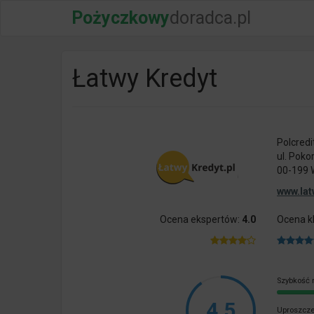
Pożyczkowy
doradca.pl
Łatwy Kredyt
Polcredit
ul. Poko
00-199
www.lat
Ocena ekspertów:
4.0
Ocena k
Szybkość 
4.5
Uproszcze