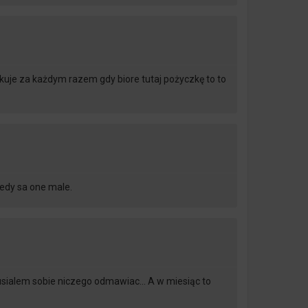
uje za każdym razem gdy biore tutaj pożyczkę to to
iedy sa one male.
 musialem sobie niczego odmawiac… A w miesiąc to