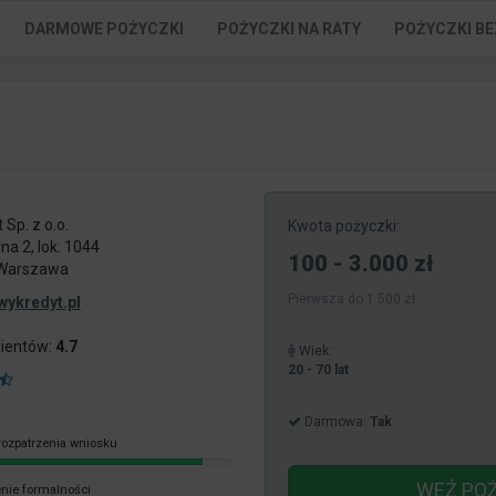
DARMOWE POŻYCZKI
POŻYCZKI NA RATY
POŻYCZKI BE
 Sp. z o.o.
Kwota pożyczki:
rna 2, lok. 1044
100 - 3.000 zł
 Warszawa
Pierwsza do 1.500 zł
wykredyt.pl
lientów:
4.7
Wiek:
20 - 70 lat
Darmowa:
Tak
rozpatrzenia wniosku
WEŹ PO
nie formalności