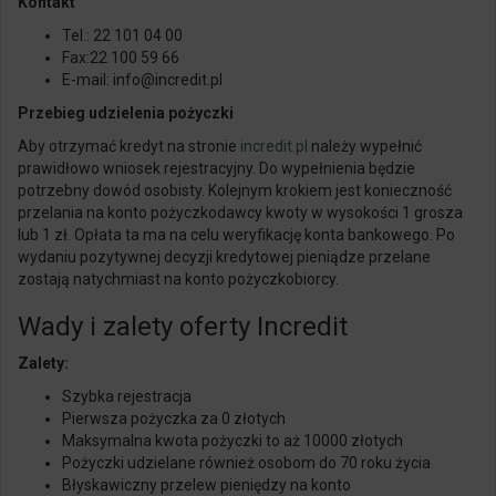
Kontakt
Tel.: 22 101 04 00
Fax
:
22 100 59 66
E-mail:
info@incredit
.pl
Przebieg udzielenia pożyczki
Aby otrzymać kredyt na stronie
incredit
.pl
należy wypełnić
prawidłowo wniosek rejestracyjny. Do wypełnienia będzie
potrzebny dowód osobisty. Kolejnym krokiem jest konieczność
przelania na konto pożyczkodawcy kwoty w wysokości 1 grosza
lub 1 zł. Opłata ta ma na celu weryfikację konta bankowego. Po
wydaniu pozytywnej decyzji kredytowej pieniądze przelane
zostają natychmiast na konto pożyczkobiorcy.
Wady i zalety oferty Incredit
Zalety:
Szybka rejestracja
Pierwsza pożyczka za 0 złotych
Maksymalna kwota pożyczki to aż 10000 złotych
Pożyczki udzielane również osobom do 70 roku życia
Błyskawiczny przelew pieniędzy na konto