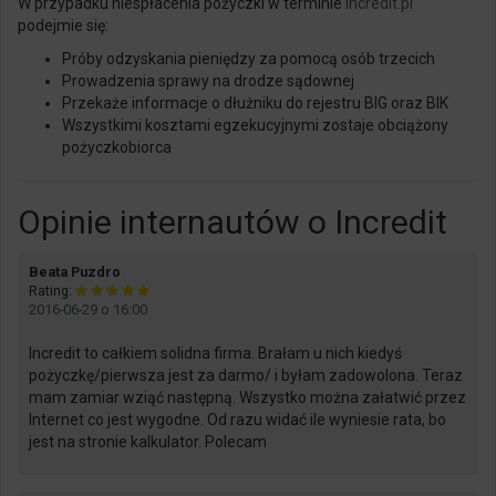
W przypadku niespłacenia pożyczki w terminie
incredit
.pl
podejmie
się
:
Próby odzyskania pieniędzy za pomocą osób trzecich
Prowadzenia sprawy na drodze sądownej
Przekaże informacje o dłużniku do rejestru BIG oraz BIK
Wszystkimi kosztami egzekucyjnymi zostaje obciążony
pożyczkobiorca
Opinie internautów o Incredit
says:
Beata Puzdro
Rating:
2016-06-29 o 16:00
Incredit to całkiem solidna firma. Brałam u nich kiedyś
pożyczkę/pierwsza jest za darmo/ i byłam zadowolona. Teraz
mam zamiar wziąć następną. Wszystko można załatwić przez
Internet co jest wygodne. Od razu widać ile wyniesie rata, bo
jest na stronie kalkulator. Polecam