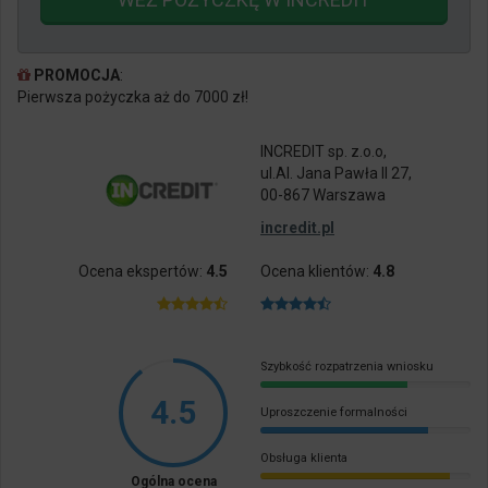
PROMOCJA
:
Pierwsza pożyczka aż do 7000 zł!
INCREDIT sp. z.o.o,
ul.Al. Jana Pawła II 27,
00-867 Warszawa
incredit.pl
Ocena ekspertów:
4.5
Ocena klientów:
4.8
Szybkość rozpatrzenia wniosku
4.5
Uproszczenie formalności
Obsługa klienta
Ogólna ocena