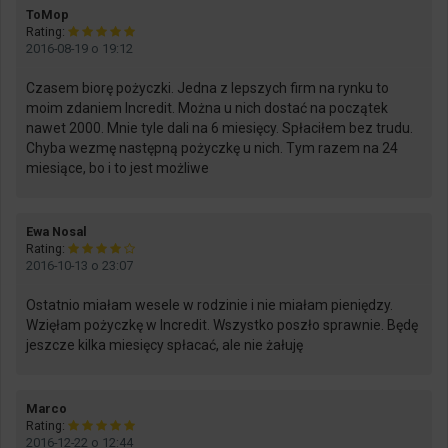
says:
ToMop
Rating:
2016-08-19 o 19:12
Czasem biorę pożyczki. Jedna z lepszych firm na rynku to
moim zdaniem Incredit. Można u nich dostać na początek
nawet 2000. Mnie tyle dali na 6 miesięcy. Spłaciłem bez trudu.
Chyba wezmę następną pożyczkę u nich. Tym razem na 24
miesiące, bo i to jest możliwe
says:
Ewa Nosal
Rating:
2016-10-13 o 23:07
Ostatnio miałam wesele w rodzinie i nie miałam pieniędzy.
Wzięłam pożyczkę w Incredit. Wszystko poszło sprawnie. Będę
jeszcze kilka miesięcy spłacać, ale nie żałuję
says:
Marco
Rating:
2016-12-22 o 12:44