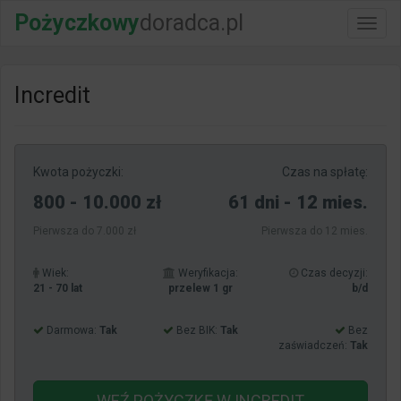
Pożyczkowy
doradca.pl
Włącz
nawig
Incredit
Kwota pożyczki:
Czas na spłatę:
800 - 10.000 zł
61 dni - 12 mies.
Pierwsza do 7.000 zł
Pierwsza do 12 mies.
Wiek:
Weryfikacja:
Czas decyzji:
21 - 70 lat
przelew 1 gr
b/d
Darmowa:
Tak
Bez BIK:
Tak
Bez
zaświadczeń:
Tak
WEŹ POŻYCZKĘ
W INCREDIT