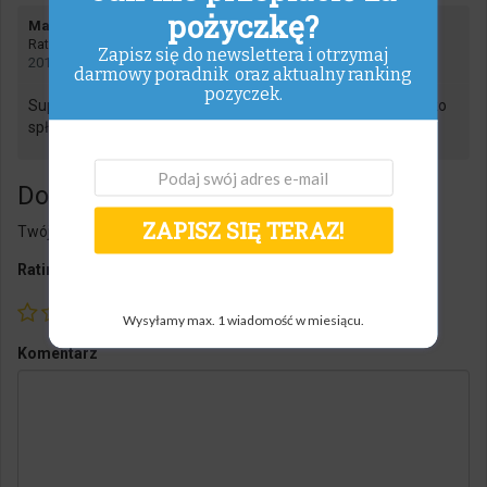
pożyczkę?
says:
Mateo27
Rating:
Zapisz się do newslettera i otrzymaj
2017-02-01 o 12:35
darmowy poradnik oraz aktualny ranking
pozyczek.
Super, że pierwsza pożyczka aż do 2k i jak się w miarę szybko
spłaci to za darmo jest.
Dodaj komentarz
ZAPISZ SIĘ TERAZ!
Twój adres email nie zostanie opublikowany.
Rating
Wysyłamy max. 1 wiadomość w miesiącu.
Komentarz