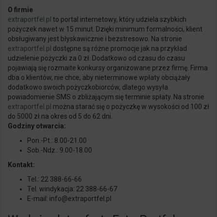
O firmie
extraportfel
.pl
to portal internetowy, który udziela szybkich
pożyczek nawet w 15 minut. Dzięki minimum formalności, klient
obsługiwany jest błyskawicznie i bezstresowo. Na stronie
extraportfel
.pl
dostępne są różne promocje jak na przykład
udzielenie pożyczki za 0 zł. Dodatkowo od czasu do czasu
pojawiają się rozmaite konkursy organizowane przez firmę. Firma
dba o klientów, nie chce, aby nieterminowe wpłaty obciążały
dodatkowo swoich pożyczkobiorców, dlatego wysyła
powiadomienie SMS o zbliżającym się terminie spłaty. Na stronie
extraportfel
.pl
można starać się o pożyczkę w wysokości od 100 zł
do 5000 zł na okres od 5 do 62 dni.
Godziny otwarcia:
Pon.-Pt.: 8.00-21.00
Sob.-Ndz.: 9.00-18.00
Kontakt:
Tel.: 22 388-66-66
Tel.
windykacja
: 22 388-66-67
E-mail:
info@extraportfel
.pl