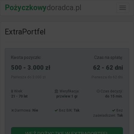
Pożyczkowy
doradca.pl
Włącz
nawig
ExtraPortfel
Kwota pożyczki:
Czas na spłatę:
500 - 3.000 zł
62 - 62 dni
Pierwsza do 3.000 zł
Pierwsza do 62 dni
Wiek:
Weryfikacja:
Czas decyzji:
21 - 70 lat
przelew 1 gr
do 15 min.
Darmowa:
Nie
Bez BIK:
Tak
Bez
zaświadczeń:
Tak
WEŹ POŻYCZKĘ
W EXTRAPORTFEL