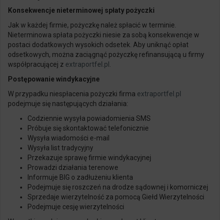
Konsekwencje nieterminowej spłaty pożyczki
Jak w każdej firmie, pożyczkę należ spłacić w terminie.
Nieterminowa spłata pożyczki niesie za sobą konsekwencje w
postaci dodatkowych wysokich odsetek. Aby uniknąć opłat
odsetkowych, można zaciągnąć pożyczkę refinansującą u firmy
współpracującej z
extraportfel.pl
.
Postępowanie windykacyjne
W przypadku niespłacenia pożyczki firma
extraportfel
.pl
podejmuje się następujących działania:
Codziennie
wysyła powiadomienia SMS
Próbuje się skontaktować telefonicznie
Wysyła wiadomości e-mail
Wysyła list tradycyjny
Przekazuje sprawę firmie windykacyjnej
Prowadzi działania terenowe
Informuje BIG o zadłużeniu klienta
Podejmuje się roszczeń na drodze sądownej i
komorniczej
Sprzedaje wierzytelność za pomocą Giełd Wierzytelności
Podejmuje cesję
wierzytelności