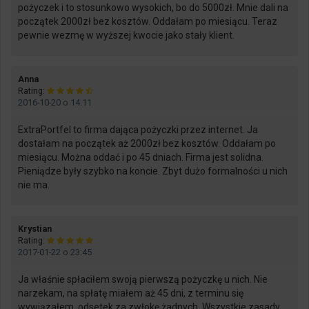
pożyczek i to stosunkowo wysokich, bo do 5000zł. Mnie dali na
początek 2000zł bez kosztów. Oddałam po miesiącu. Teraz
pewnie wezmę w wyższej kwocie jako stały klient.
says:
Anna
Rating:
2016-10-20 o 14:11
ExtraPortfel to firma dająca pożyczki przez internet. Ja
dostałam na początek aż 2000zł bez kosztów. Oddałam po
miesiącu. Można oddać i po 45 dniach. Firma jest solidna.
Pieniądze były szybko na koncie. Zbyt dużo formalności u nich
nie ma.
says:
Krystian
Rating:
2017-01-22 o 23:45
Ja właśnie spłaciłem swoją pierwszą pożyczkę u nich. Nie
narzekam, na spłatę miałem aż 45 dni, z terminu się
wywiązałem, odsetek za zwłokę żadnych. Wszystkie zasady