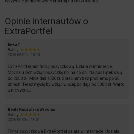
Wszystkie podejmowane kroki są na koszt klienta.
Opinie internautów o
ExtraPortfel
says:
Ewka T.
Rating:
2016-08-04 o 18:20
ExtraPortfel jest firmą pożyczkową. Działa w internecie.
Można u nich wziąć pożyczkę np. na 45 dni. Na początek dają
do 2000 zł. Mnie dali 1000zł. Spłaciłam bez problemu po 30
dniach. Teraz myślę by wziąć więcej, bo dają bo 5000 zł. Warto
u nich wziąć.
says:
Beata Raczyńska Wrocław
Rating:
2016-09-03 o 13:51
Firma pożyczkowa ExtraPortfel działa w internecie. Udziela