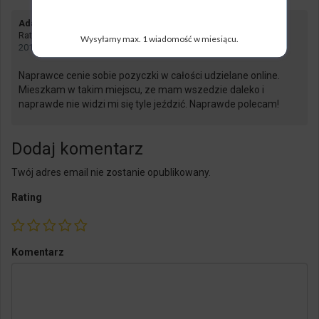
says:
Adam
Rating:
Wysyłamy max. 1 wiadomość w miesiącu.
2018-03-27 o 08:06
Naprawce cenie sobie pozyczki w całości udzielane online.
Mieszkam w takim miejscu, ze mam wszedzie daleko i
naprawde nie widzi mi się tyle jeździć. Naprawde polecam!
Dodaj komentarz
Twój adres email nie zostanie opublikowany.
Rating
Komentarz