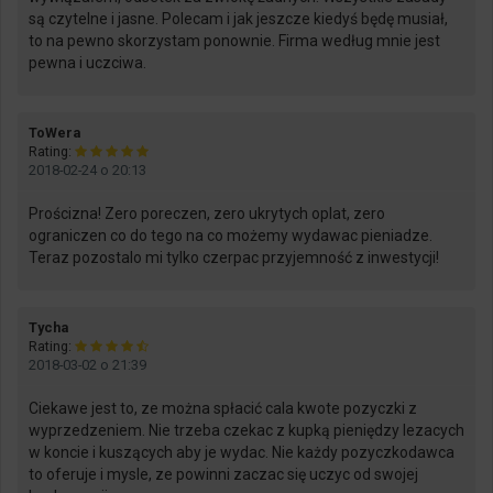
są czytelne i jasne. Polecam i jak jeszcze kiedyś będę musiał,
to na pewno skorzystam ponownie. Firma według mnie jest
pewna i uczciwa.
says:
ToWera
Rating:
2018-02-24 o 20:13
Prościzna! Zero poreczen, zero ukrytych oplat, zero
ograniczen co do tego na co możemy wydawac pieniadze.
Teraz pozostalo mi tylko czerpac przyjemność z inwestycji!
says:
Tycha
Rating:
2018-03-02 o 21:39
Ciekawe jest to, ze można spłacić cala kwote pozyczki z
wyprzedzeniem. Nie trzeba czekac z kupką pieniędzy lezacych
w koncie i kuszących aby je wydac. Nie każdy pozyczkodawca
to oferuje i mysle, ze powinni zaczac się uczyc od swojej