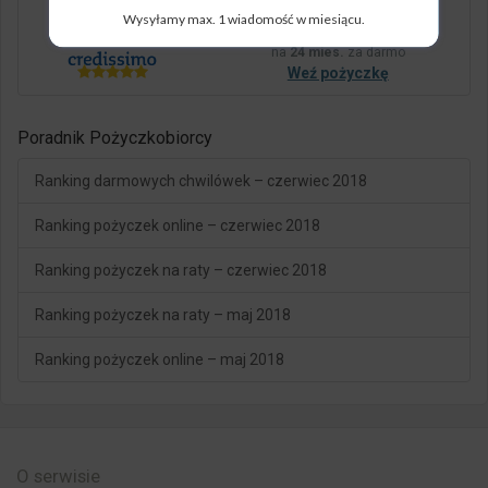
Wysyłamy max. 1 wiadomość w miesiącu.
5.000 zł
weź
na
24 mies.
za darmo
Weź pożyczkę
Poradnik Pożyczkobiorcy
Ranking darmowych chwilówek – czerwiec 2018
Ranking pożyczek online – czerwiec 2018
Ranking pożyczek na raty – czerwiec 2018
Ranking pożyczek na raty – maj 2018
Ranking pożyczek online – maj 2018
O serwisie