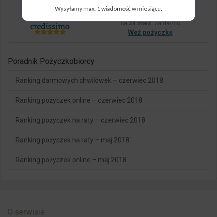
Wysyłamy max. 1 wiadomość w miesiącu.
5.000 zł
weź
na
24 mies.
za darmo
Weź pożyczkę
Poradnik Pożyczkobiorcy
Ranking darmowych chwilówek – czerwiec 2018
Ranking pożyczek online – czerwiec 2018
Ranking pożyczek na raty – czerwiec 2018
Ranking pożyczek na raty – maj 2018
Ranking pożyczek online – maj 2018
O serwisie