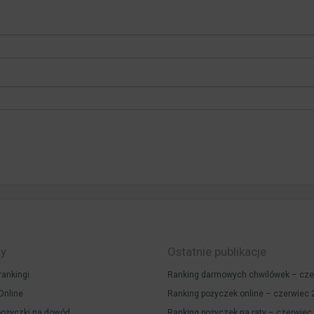
ty
Ostatnie publikacje
rankingi
Ranking darmowych chwilówek – cze
Online
Ranking pożyczek online – czerwiec
ożyczki na dowód
Ranking pożyczek na raty – czerwiec