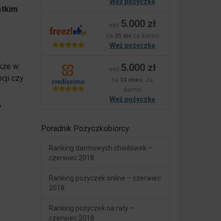
Weź pożyczkę
stkim
5.000 zł
weź
na
35 dni
za darmo
Weź pożyczkę
akże w
5.000 zł
weź
cji czy
na
24 mies.
za
darmo
Weź pożyczkę
y
Poradnik Pożyczkobiorcy
Ranking darmowych chwilówek –
czerwiec 2018
Ranking pożyczek online – czerwiec
2018
Ranking pożyczek na raty –
czerwiec 2018