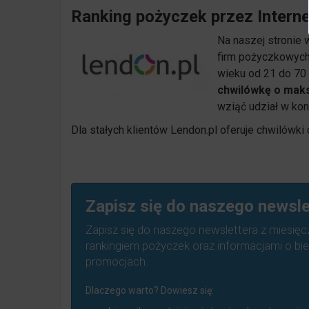
Ranking pożyczek przez Interne
Na naszej stronie
firm pożyczkowych
wieku od 21 do 70 
chwilówkę o maksy
wziąć udział w kon
Dla stałych klientów Lendon.pl oferuje chwilówki 
Zapisz się do naszego newsle
Zapisz się do naszego newslettera z miesię
rankingiem pożyczek oraz informacjami o bi
promocjach.
Dlaczego warto? Dowiesz się: