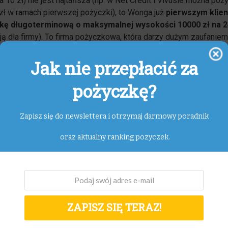
za 10 zł) nie jest najtańsza (np. w Net Credit i Vivusie można poż
 zł w ramach pierwszej pożyczki), to Wonga już
pierwszym klie
kę długoterminową o maksymalnej wysokości 10000 zł na 2
ją dla firmy). To firma pożyczkowa, która darzy dużym zaufaniem
Jak nie przepłacić za
pożyczkę?
t wrzesień 2017: InCredit
Zapisz się do newslettera i otrzymaj darmowy poradnik
ość pożyczki w
InCredit
to 2800 zł.
InCredit nowym klientom o
lną do 7000 zł na minimum 3 miesiące.
Jeżeli pierwsza rata z
oraz aktualny ranking pozyczek.
minie, będzie zupełnie darmowa. InCredit udziela pożyczek o
okości 800 zł na 3 miesiące osobom w wieku od 21 do 70 lat. Dl
łużeń związanych zwłaszcza z innymi nieterminowo spłacanymi l
ZAPISZ SIĘ TERAZ!