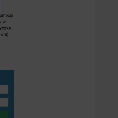
romocje
w w
yczkę
 dni)
i