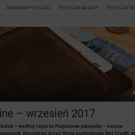
DARMOWE POŻYCZKI
POŻYCZKI NA RATY
POŻYCZKI BE
ine – wrzesień 2017
zkania – według raportu
Pożyczanie pieniędzy – wzorce
nansowych
, zleconego przez firmę pożyczkową Net Credit, 