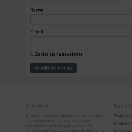
Nazwa
E-mail
Zapisz się na newsletter
O serwisie
Na skró
W naszym serwisie znajdziesz aktualne oferty
Wszystkie 
firm pożyczkowych, rankingi oraz opinie
Chwilówki 
pożyczkobiorców, które pomogą wybrać Ci
najlepszą ofertę pożyczki online z dostępnych na
Darmowe p