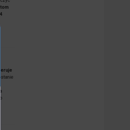
yczyć
ntom
4
feruje
ostanie
a
ub