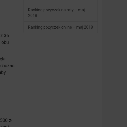
Ranking pożyczek na raty – maj
2018
Ranking pożyczek online – maj 2018
ez 36
j obu
ęki
ychczas
aby
500 zł