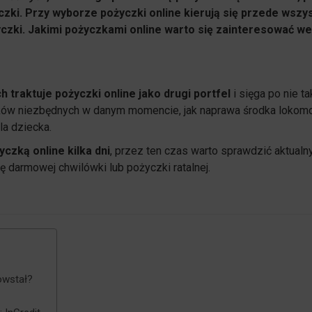
czki. Przy wyborze pożyczki online kierują się przede wszy
zki. Jakimi pożyczkami online warto się zainteresować we
 traktuje pożyczki online jako drugi portfel
i sięga po nie t
tków niezbędnych w danym momencie, jak naprawa środka lokomo
a dziecka.
czką online kilka dni
, przez ten czas warto sprawdzić aktualn
ę darmowej chwilówki lub pożyczki ratalnej.
owstał?