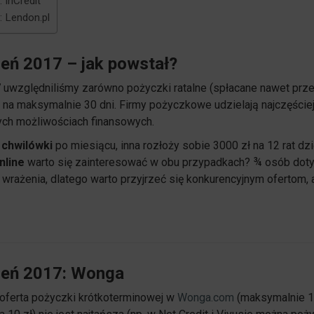
 InCredit
: Lendon.pl
ień 2017 – jak powstał?
7
uwzględniliśmy zarówno pożyczki ratalne (spłacane nawet prz
 i na maksymalnie 30 dni. Firmy pożyczkowe udzielają najczęście
ych możliwościach finansowych.
 chwilówki
po miesiącu, inna rozłoży sobie 3000 zł na 12 rat dzi
nline
warto się zainteresować w obu przypadkach? ¾ osób dot
wrażenia, dlatego warto przyjrzeć się konkurencyjnym ofertom, 
ień 2017: Wonga
oferta pożyczki krótkoterminowej w
Wonga.com
(maksymalnie 1