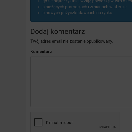
gdzie najkorzystniej wziąć pożyczkę w tym mies
o bieżących promocjach i zmianach w ofercie
o nowych pożyczkodawcach na rynku.
Dodaj komentarz
Twój adres email nie zostanie opublikowany.
Komentarz