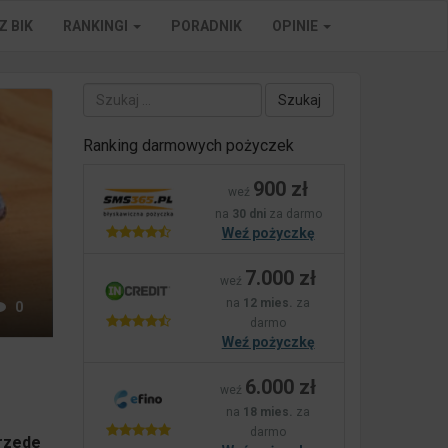
Z BIK
RANKINGI
PORADNIK
OPINIE
Szukaj:
Ranking darmowych pożyczek
900 zł
weź
na
30 dni
za darmo
Weź pożyczkę
7.000 zł
weź
na
12 mies.
za
0
darmo
Weź pożyczkę
6.000 zł
weź
na
18 mies.
za
darmo
przede