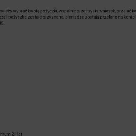
 należy wybrać kwotę pożyczki, wypełnić przejrzysty wniosek, przelać 
eżeli pożyczka zostaje przyznana, pieniądze zostają przelane na konto k
MS.
imum 21 lat