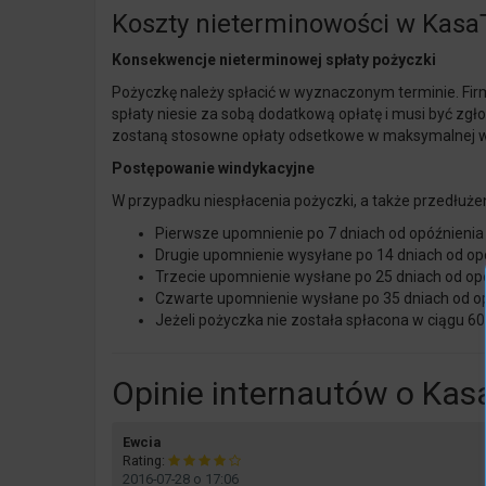
Koszty nieterminowości w Kasa
Konsekwencje nieterminowej spłaty pożyczki
Pożyczkę należy spłacić w wyznaczonym terminie. Firm
spłaty niesie za sobą dodatkową opłatę i musi być zg
zostaną stosowne opłaty odsetkowe w maksymalnej wy
Postępowanie windykacyjne
W przypadku niespłacenia pożyczki, a także przedłużen
Pierwsze upomnienie po 7 dniach od opóźnienia t
Drugie upomnienie wysyłane po 14 dniach od opóź
Trzecie upomnienie wysłane po 25 dniach od opóź
Czwarte upomnienie wysłane po 35 dniach od op
Jeżeli
pożyczka nie została spłacona w ciągu 60
Opinie internautów o Kas
says:
Ewcia
Rating:
2016-07-28 o 17:06