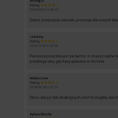
says:
strong23
Rating:
2016-09-27 o 06:13
Dobre, przejrzyste warunki, promocja dla nowych klie
says:
rzetelny
Rating:
2016-12-05 o 23:03
Pierwsza pożyczka jest za darmo, to znaczy żadne d
przebiega okej, gdy kasę spłacasz w terminie
says:
Mania Love
Rating:
2018-02-18 o 22:12
Skoro dali już tyle atrakcyjnych ofert to mogliby dac
says:
Sylwia Mucha