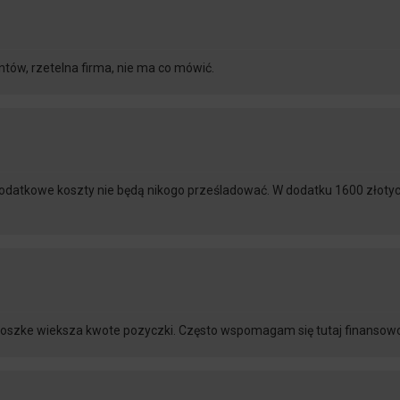
ntów, rzetelna firma, nie ma co mówić.
odatkowe koszty nie będą nikogo prześladować. W dodatku 1600 złotych
 troszke wieksza kwote pozyczki. Często wspomagam się tutaj finansowo i