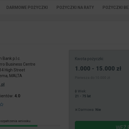
DARMOWE POŻYCZKI
POŻYCZKI NA RATY
POŻYCZKI BE
 Bank p.l.c.
Kwota pożyczki:
rro Business Centre
1.000 - 15.000 zł
 14 High Street
iema, MALTA
Pierwsza do 10.000 zł
.pl
Wiek:
lientów:
4.0
21 - 75 lat
Darmowa:
Nie
rozpatrzenia wniosku
WEŹ 