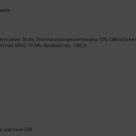
lienta
res spłaty: 30 dni, Zmienna stopa oprocentowania: 10%, Całkowita kwot
6 zł) max. RRSO: 1978%, Wysokość raty: 1282 zł
ów oraz
bazie
ERIF