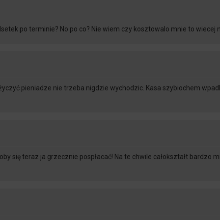
 odsetek po terminie? No po co? Nie wiem czy kosztowalo mnie to wiecej
pożyczyć pieniadze nie trzeba nigdzie wychodzic. Kasa szybiochem wpadl
y się teraz ja grzecznie pospłacać! Na te chwile całokształt bardzo mi