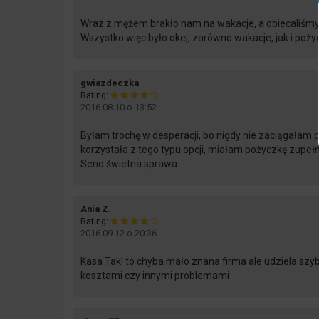
Wraz z mężem brakło nam na wakacje, a obiecaliśmy d
Wszystko więc było okej, zarówno wakacje, jak i poży
says:
gwiazdeczka
Rating:
2016-08-10 o 13:52
Byłam trochę w desperacji, bo nigdy nie zaciągałam 
korzystała z tego typu opcji, miałam pożyczkę zupełn
Serio świetna sprawa.
says:
Ania Z.
Rating:
2016-09-12 o 20:36
Kasa Tak! to chyba mało znana firma ale udziela szyb
kosztami czy innymi problemami