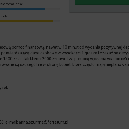
nie formalności
lienta
presową pomoc finansową, nawet w 10 minut od wydania pozytywnej dec
ę potwierdzającą dane osobowe w wysokości 1 grosza i czekać na decyzj
1500 zł, a stali klienci 2000 zł nawet za pomocą wysłania wiadomości
kierowane są szczególnie w stronę kobiet, które często mają nieplanow
y rok
86, e-mail:
anna
.
szumna@ferratum
.pl