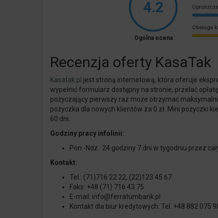
4.2
Uproszcze
Obsługa k
Ogólna ocena
Recenzja oferty KasaTak
Kasatak
.pl
jest stroną internetową, która oferuje eks
wypełnić formularz dostępny na stronie, przelać opłat
pożyczający pierwszy raz może otrzymać maksymalnie 
pożyczka dla nowych klientów za 0 zł. Mini pożyczki 
60 dni.
Godziny pracy infolinii:
Pon.-
Ndz
.: 24 godziny 7 dni w tygodniu przez cał
Kontakt:
Tel.: (71)716
22 22
, (22)123 45 67
Faks: +48 (71) 716 43 75
E-mail:
info@ferratumbank
.pl
Kontakt dla biur kredytowych: Tel. +48 882 075 9