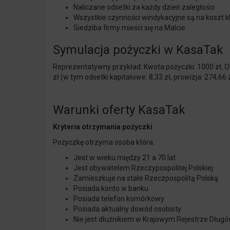
Naliczane odsetki za każdy dzień zaległości
Wszystkie czynności windykacyjne są na koszt k
Siedziba firmy mieści się na
Malcie
Symulacja pożyczki w KasaTak
Reprezentatywny przykład: Kwota pożyczki: 1000 zł, Ok
zł (w tym odsetki kapitałowe: 8,33 zł, prowizja: 274,6
Warunki oferty KasaTak
Kryteria otrzymania pożyczki
Pożyczkę otrzyma osoba która:
Jest w wieku między 21 a 70 lat
Jest obywatelem Rzeczypospolitej Polskiej
Zamieszkuje na stałe Rzeczpospolitą Polską
Posiada konto w banku
Posiada telefon komórkowy
Posiada aktualny dowód osobisty
Nie jest dłużnikiem w Krajowym Rejestrze Dług