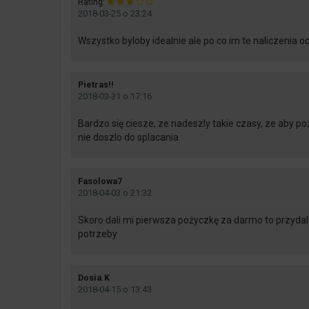
Rating:
2018-03-25 o 23:24
Wszystko byloby idealnie ale po co im te naliczenia
says:
Pietras!!
2018-03-31 o 17:16
Bardzo się ciesze, ze nadeszly takie czasy, ze aby 
nie doszlo do splacania
says:
Fasolowa7
2018-04-03 o 21:32
Skoro dali mi pierwsza pożyczkę za darmo to przydalob
potrzeby
says:
Dosia.K
2018-04-15 o 13:43