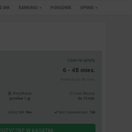
Z BIK
RANKINGI
PORADNIK
OPINIE
Czas na spłatę:
6 - 48 mies.
Pierwsza do 48 mies.
Weryfikacja:
Czas decyzji:
przelew 1 gr
do 15 min.
Bez BIK:
Nie
Bez zaświadczeń:
Tak
POŻYCZKĘ
W KASATAK