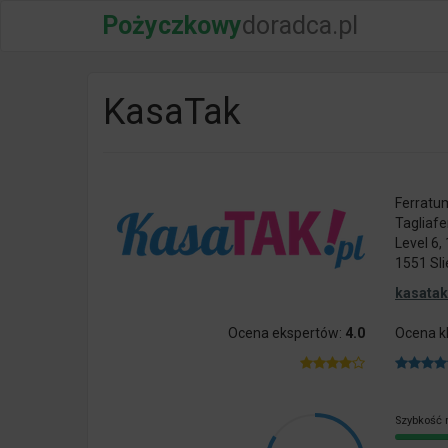
Pożyczkowy
doradca.pl
KasaTak
Ferratum
Tagliafe
Level 6,
1551 Sl
kasatak
Ocena ekspertów:
4.0
Ocena k
Szybkość 