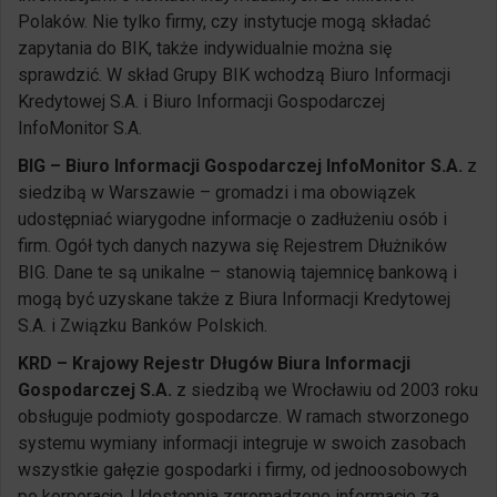
Polaków. Nie tylko firmy, czy instytucje mogą składać
zapytania do BIK, także indywidualnie można się
sprawdzić. W skład Grupy BIK wchodzą Biuro Informacji
Kredytowej S.A. i Biuro Informacji Gospodarczej
InfoMonitor S.A.
BIG – Biuro Informacji Gospodarczej InfoMonitor S.A.
z
siedzibą w Warszawie – gromadzi i ma obowiązek
udostępniać wiarygodne informacje o zadłużeniu osób i
firm. Ogół tych danych nazywa się Rejestrem Dłużników
BIG. Dane te są unikalne – stanowią tajemnicę bankową i
mogą być uzyskane także z Biura Informacji Kredytowej
S.A. i Związku Banków Polskich.
KRD – Krajowy Rejestr Długów Biura Informacji
Gospodarczej S.A.
z siedzibą we Wrocławiu od 2003 roku
obsługuje podmioty gospodarcze. W ramach stworzonego
systemu wymiany informacji integruje w swoich zasobach
wszystkie gałęzie gospodarki i firmy, od jednoosobowych
po korporacje. Udostępnia zgromadzone informacje za