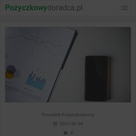
Pożyczkowy
doradca.pl
Włącz
nawig
Poradnik Pożyczkobiorcy
2017-02-09
0