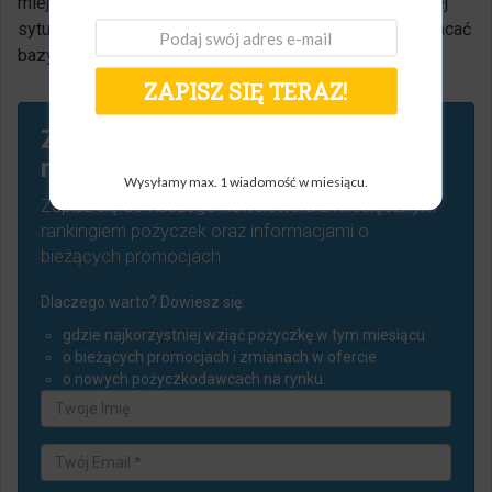
miejscu warto przemyśleć, czy w przypadku niestabilnej
sytuacji finansowej, opłaca się na dłuższą metę wzbogacać
bazy rejestrów dłużników.
ZAPISZ SIĘ TERAZ!
Zapisz się do naszego
newslettera.
Wysyłamy max. 1 wiadomość w miesiącu.
Zapisz się do naszego newslettera z miesięcznym
rankingiem pożyczek oraz informacjami o
bieżących promocjach.
Dlaczego warto? Dowiesz się:
gdzie najkorzystniej wziąć pożyczkę w tym miesiącu
o bieżących promocjach i zmianach w ofercie
o nowych pożyczkodawcach na rynku.