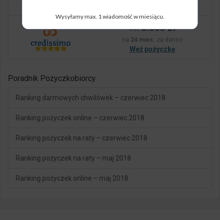
Weź pożyczkę
Wysyłamy max. 1 wiadomość w miesiącu.
5.000 zł
weź
na
24 mies.
za darmo
Weź pożyczkę
Poradnik Pożyczkobiorcy
Ranking darmowych chwilówek – czerwiec 2018
Ranking pożyczek online – czerwiec 2018
Ranking pożyczek na raty – czerwiec 2018
Ranking pożyczek na raty – maj 2018
Ranking pożyczek online – maj 2018